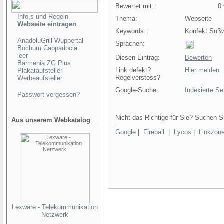
Bewertet mit:
0 v
Info,s und Regeln
Thema:
Webseite
Webseite eintragen
Keywords:
Konfekt Süßw
AnadoluGrill Wuppertal
Sprachen:
Bochum Cappadocia
leer
Diesen Eintrag:
Bewerten
Barmenia ZG Plus
Link defekt?
Hier melden
Plakataufsteller
Regelverstoss?
Werbeaufsteller
Google-Suche:
Indexierte Se
Passwort vergessen?
Nicht das Richtige für Sie? Suchen Si
Aus unserem Webkatalog
Google
|
Fireball
|
Lycos
|
Linkzon
Lexware - Telekommunikation
Netzwerk