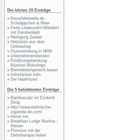
Die letzten 10 Einträge
»
Kreuzfahrtwelle.de -
Schnäppchen & Meer
»
Fewo Löwenzahn Wandern
mit Familienbett
»
Reinigung Zauber
»
Holztüren aus dem
Onlineshop
»
Flyerverteilung in NRW
»
Unternehmensberater
»
Ernährungsberatung
Münster Wokshops
»
Behindertengerecht bauen
»
frühstücken köln
»
Die Haarfritzen
Die 5 beliebtesten Einträge
»
Bambussalz im Esoterik
Shop
»
http://www.elektrische-
zigarette.de.com/
»
About me
»
Breakfast Lodge Martina -
Reisen
»
Phimose mit der
Dehntherapie heilen