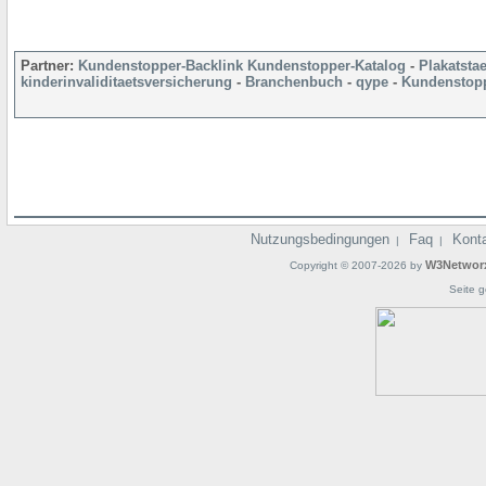
Partner:
Kundenstopper-Backlink
Kundenstopper-Katalog
-
Plakatsta
kinderinvaliditaetsversicherung
-
Branchenbuch
-
qype
-
Kundenstopp
Nutzungsbedingungen
Faq
Kont
|
|
W3Networ
Copyright © 2007-2026 by
Seite g